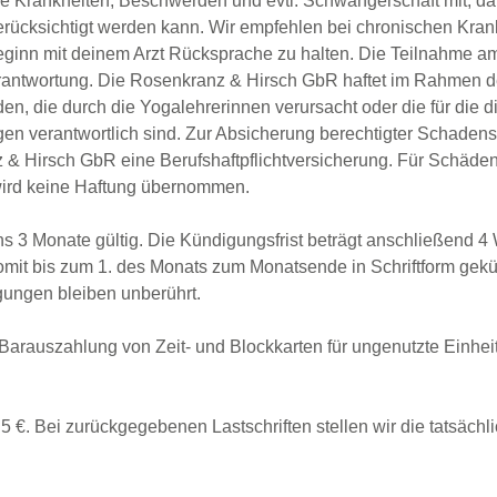
de Krankheiten, Beschwerden und evtl. Schwangerschaft mit, dam
berücksichtigt werden kann. Wir empfehlen bei chronischen Kra
inn mit deinem Arzt Rücksprache zu halten. Die Teilnahme am
rantwortung. Die Rosenkranz & Hirsch GbR haftet im Rahmen d
en, die durch die Yogalehrerinnen verursacht oder die für die 
en verantwortlich sind. Zur Absicherung berechtigter Schaden
z & Hirsch GbR eine Berufshaftpflichtversicherung. Für Schäde
ird keine Haftung übernommen.
ns 3 Monate gültig. Die Kündigungsfrist beträgt anschließend
it bis zum 1. des Monats zum Monatsende in Schriftform gekü
ungen bleiben unberührt.
Barauszahlung von Zeit- und Blockkarten für ungenutzte Einheit
5 €. Bei zurückgegebenen Lastschriften stellen wir die tatsäch