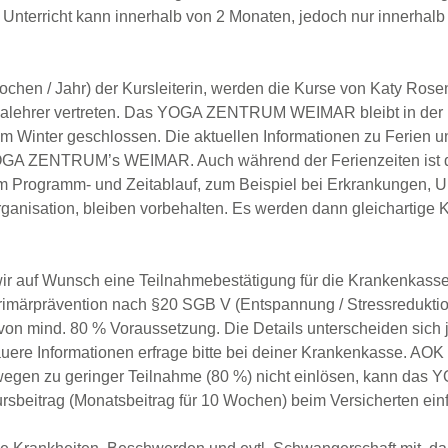
r Unterricht kann innerhalb von 2 Monaten, jedoch nur innerhalb 
ochen / Jahr) der Kursleiterin, werden die Kurse von Katy Rosen
alehrer vertreten. Das YOGA ZENTRUM WEIMAR bleibt in der
Winter geschlossen. Die aktuellen Informationen zu Ferien und
YOGA ZENTRUM’s WEIMAR. Auch während der Ferienzeiten ist d
m Programm- und Zeitablauf, zum Beispiel bei Erkrankungen, Un
ganisation, bleiben vorbehalten. Es werden dann gleichartige
ir auf Wunsch eine Teilnahmebestätigung für die Krankenka
imärprävention nach §20 SGB V (Entspannung / Stressreduktion)
von mind. 80 % Voraussetzung. Die Details unterscheiden sich
ere Informationen erfrage bitte bei deiner Krankenkasse. AOK 
egen zu geringer Teilnahme (80 %) nicht einlösen, kann d
beitrag (Monatsbeitrag für 10 Wochen) beim Versicherten einf